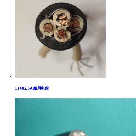
CJV92/SA 船用电缆