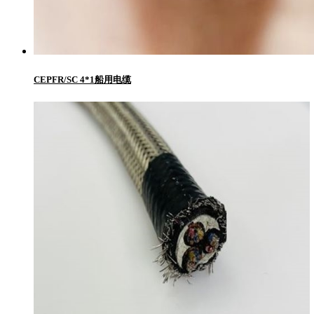
CEPFR/SC 4*1船用电缆