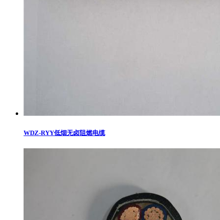
WDZ-RYY低烟无卤阻燃电缆