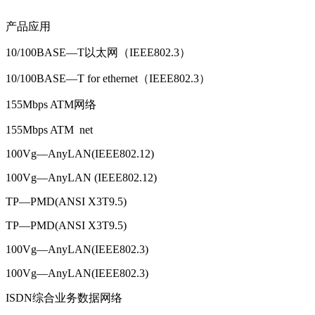
产品应用
10/100BASE—T以太网（IEEE802.3）
10/100BASE—T for ethernet（IEEE802.3）
155Mbps ATM网络
155Mbps ATM net
100Vg—AnyLAN(IEEE802.12)
100Vg—AnyLAN (IEEE802.12)
TP—PMD(ANSI X3T9.5)
TP—PMD(ANSI X3T9.5)
100Vg—AnyLAN(IEEE802.3)
100Vg—AnyLAN(IEEE802.3)
ISDN综合业务数据网络