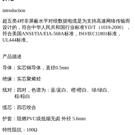
introduction
超五类4对非屏蔽水平对绞数据电缆是为支持高速网络传输而
设计的，符合中华人民共和国行业标准YD/T（1019-2000），
符合美国ANSI/TIA/EIA-568A标准，ISO/IEC11801标准，
UL444标准。
产品描述
导体：实芯铜导体，直径0.5mm
绝缘：实芯聚烯烃
线对：四对，色谱为：蓝/蓝白、橙/橙白、绿/绿白、
棕/棕白
缆芯：四芯绞合
护套：阻燃PVC或低烟无卤 外径 5.6mm
特性阻抗：100Ω