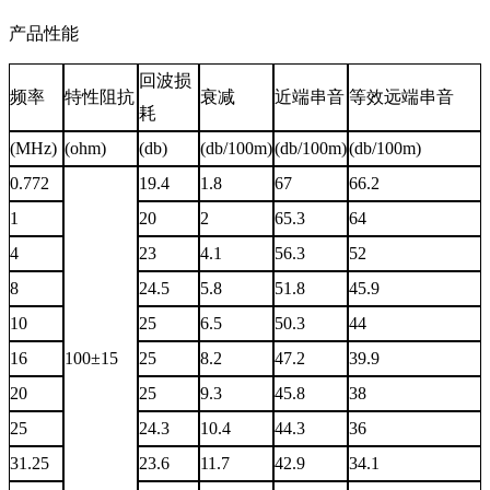
产品性能
回波损
频率
特性阻抗
衰减
近端串音
等效远端串音
耗
(MHz)
(ohm)
(db)
(db/100m)
(db/100m)
(db/100m)
0.772
19.4
1.8
67
66.2
1
20
2
65.3
64
4
23
4.1
56.3
52
8
24.5
5.8
51.8
45.9
10
25
6.5
50.3
44
16
100±15
25
8.2
47.2
39.9
20
25
9.3
45.8
38
25
24.3
10.4
44.3
36
31.25
23.6
11.7
42.9
34.1