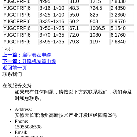
YJGCFRP
6
4×95
81.0
1215
7.8330
YJGCFRP
6
3×16+1×10
48.3
724.5
2.4850
YJGCFRP
6
3×25+1×10
55.0
825
3.2360
YJGCFRP
6
3×35+1×16
60.2
903
3.9570
YJGCFRP
6
3×50+1×25
67.1
1006.5
5.1540
YJGCFRP
6
3×70+1×35
72.0
1080
6.1760
YJGCFRP
6
3×95+1×35
79.8
1197
7.6840
Tag：
上一篇：
扁型卷盘电缆
下一篇：
升降机卷筒电缆
返回前一页
联系我们
在线服务支持
如果您有任何问题，请按以下方式联系我们，我们会及
时和您联系。
Address:
安徽天长市滁州高新技术产业开发区经四路29号
Phone:
15955086598
Email: