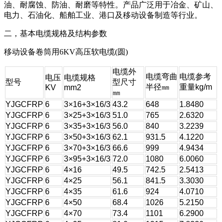
油、耐腐蚀、防油、耐磨等特性。产品广泛用于冶金、矿山、
电力、石油化、船舶工业、港口及移动设备制造等行业。
二，基本电缆规格及结构参数
移动设备卷筒用6KV高压软电缆(圆)
电缆外
电缆弯曲
电缆参考
电压
电缆规格
型号
型尺寸
半径㎜
重量kg/m
KV
mm2
㎜
YJGCFRP
6
3×16+3×16/3
43.2
648
1.8480
YJGCFRP
6
3×25+3×16/3
51.0
765
2.6320
YJGCFRP
6
3×35+3×16/3
56.0
840
3.2239
YJGCFRP
6
3×50+3×16/3
62.1
931.5
4.1220
YJGCFRP
6
3×70+3×16/3
66.6
999
4.9434
YJGCFRP
6
3×95+3×16/3
72.0
1080
6.0060
YJGCFRP
6
4×16
49.5
742.5
2.5413
YJGCFRP
6
4×25
56.1
841.5
3.3030
YJGCFRP
6
4×35
61.6
924
4.0710
YJGCFRP
6
4×50
68.4
1026
5.2150
YJGCFRP
6
4×70
73.4
1101
6.2900