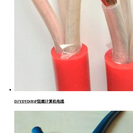
DJYDYD(R)P阻燃计算机电缆