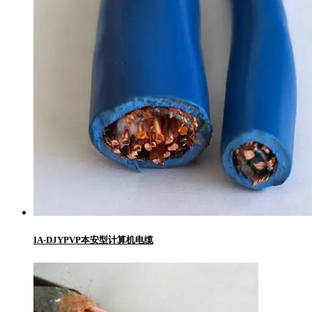
IA-DJYPVP本安型计算机电缆