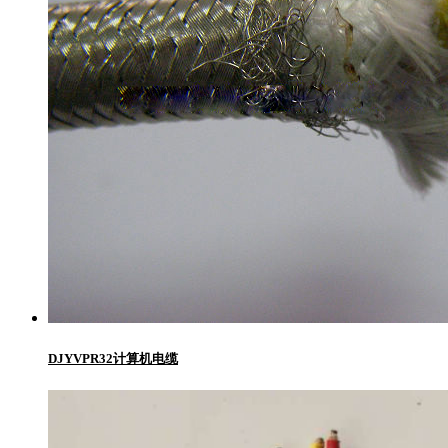
DJYVPR32计算机电缆